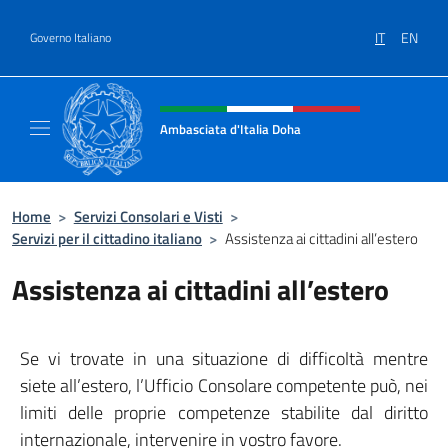
Salta al contenuto
IT
EN
Governo Italiano
Intestazione sito, social e menù
Ambasciata d'Italia Doha
Sito Ufficiale dell'Ambasciata d'Italia a Doh
Home
>
Servizi Consolari e Visti
>
Servizi per il cittadino italiano
>
Assistenza ai cittadini all’estero
Assistenza ai cittadini all’estero
Se vi trovate in una situazione di difficoltà mentre
siete all’estero, l’Ufficio Consolare competente può, nei
limiti delle proprie competenze stabilite dal diritto
internazionale, intervenire in vostro favore.