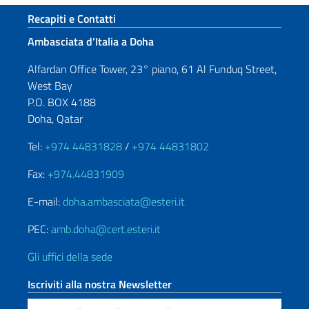
Sezione footer
Recapiti e Contatti
Ambasciata d’Italia a Doha
Alfardan Office Tower, 23° piano, 61 Al Funduq Street,
West Bay
P.O. BOX 4188
Doha, Qatar
Tel:
+974 44831828
/
+974 44831802
Fax:
+974.44831909
E-mail:
doha.ambasciata@esteri.it
PEC:
amb.doha@cert.esteri.it
Gli uffici della sede
Iscriviti alla nostra Newsletter