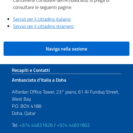
Cancelleria Consolare dell’Ambasciata, si prega di
consultare le seguenti pagine:
Servizi per il cittadino italiano
Servizi per il cittadino straniero
Naviga nella sezione
Sezione footer
Recapiti e Contatti
Ambasciata d’Italia a Doha
Alfardan Office Tower, 23° piano, 61 Al Funduq Street,
West Bay
P.O. BOX 4188
Doha, Qatar
Tel:
+974 44831828
/
+974 44831802