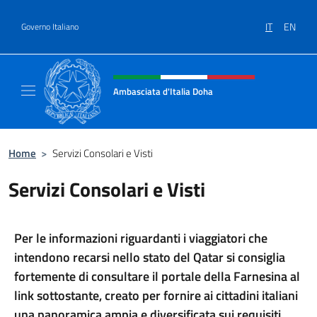
Salta al contenuto
IT
EN
Governo Italiano
Intestazione sito, social e menù
Ambasciata d'Italia Doha
Sito Ufficiale dell'Ambasciata d'Italia a Doh
Home
>
Servizi Consolari e Visti
Servizi Consolari e Visti
Per le informazioni riguardanti i viaggiatori che
intendono recarsi nello stato del Qatar si consiglia
fortemente di consultare il portale della Farnesina al
link sottostante, creato per fornire ai cittadini italiani
una panoramica ampia e diversificata sui requisiti