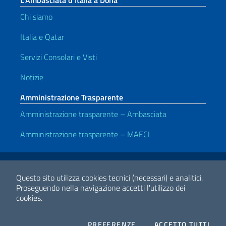
L’Ambasciata d’Italia a Doha
Chi siamo
Italia e Qatar
Servizi Consolari e Visti
Notizie
Amministrazione Trasparente
Amministrazione trasparente – Ambasciata
Amministrazione trasparente – MAECI
Link Utili
Note legali
Privacy e cookie policy
Dichiarazione di accessibilità
Questo sito utilizza cookies tecnici (necessari) e analitici.
Proseguendo nella navigazione accetti l'utilizzo dei
cookies.
2026 Copyright Ministero degli Affari Esteri e della Cooperazione
Internazionale
COOKIES
I CO
PREFERENZE
ACCETTO TUTTI