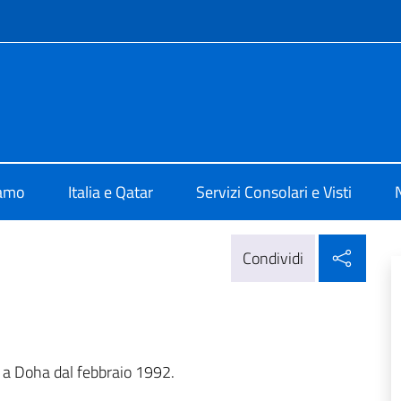
e menù
lia a Doha
iamo
Italia e Qatar
Servizi Consolari e Visti
Condi
Condividi
 a Doha dal febbraio 1992.