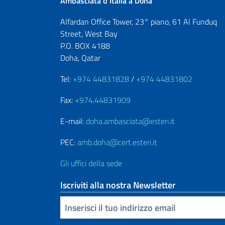
Ambasciata d’Italia a Doha
Alfardan Office Tower, 23° piano, 61 Al Funduq
Street, West Bay
P.O. BOX 4188
Doha, Qatar
Tel:
+974 44831828
/
+974 44831802
Fax:
+974.44831909
E-mail:
doha.ambasciata@esteri.it
PEC:
amb.doha@cert.esteri.it
Gli uffici della sede
Iscriviti alla nostra Newsletter
Inserisci la tua email