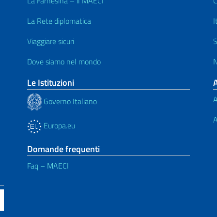
La Farnesina – il MAECI
C
La Rete diplomatica
I
Viaggiare sicuri
S
Dove siamo nel mondo
N
Le Istituzioni
A
Governo Italiano
A
Europa.eu
Domande frequenti
Faq – MAECI