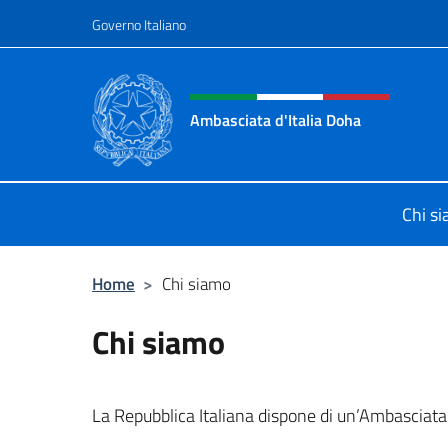
Salta al contenuto
Governo Italiano
Intestazione sito, social 
Ambasciata d'Italia Doha
Sito Ufficiale dell'Ambasciata d'Ita
Chi s
Home
>
Chi siamo
Chi siamo
La Repubblica Italiana dispone di un’Ambasciata