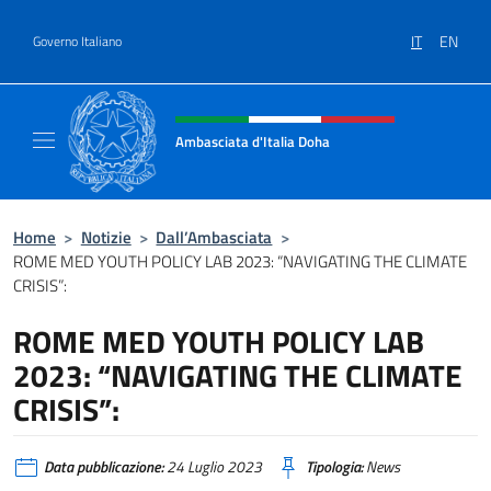
Salta al contenuto
IT
EN
Governo Italiano
Intestazione sito, social e menù
Ambasciata d'Italia Doha
Sito Ufficiale dell'Ambasciata d'Italia a Doh
Home
>
Notizie
>
Dall’Ambasciata
>
ROME MED YOUTH POLICY LAB 2023: “NAVIGATING THE CLIMATE
CRISIS”:
ROME MED YOUTH POLICY LAB
2023: “NAVIGATING THE CLIMATE
CRISIS”:
Data pubblicazione:
24 Luglio 2023
Tipologia:
News