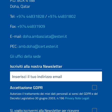
P.O. BOX 4188
Doha, Qatar
Tel:
+974 44831828
/
+974 44831802
Fax:
+974.44831909
E-mail:
doha.ambasciata@esteri.it
PEC:
amb.doha@cert.esteri.it
Gli uffici della sede
Iscriviti alla nostra Newsletter
Inserisci la tua email
Accettazione GDPR
Autorizzo il trattamento dei miei dati personali ai sensi del GDPR e del
Decreto Legislativo 30 giugno 2003, n.196
Privacy
Note Legali
Sì, voglio iscrivermi alla Newsletter per ricevere