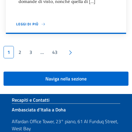
domande di visto, nonché quella di […]
LEGGI DI PIÙ
Paginazione
Pagina successiva
1
2
3
…
43
Naviga nella sezione
Sezione footer
Recapiti e Contatti
Ambasciata d’Italia a Doha
Alfardan Office Tower, 23° piano, 61 Al Funduq Street,
West Bay