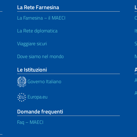
La Rete Farnesina
L
La Farnesina – il MAECI
C
La Rete diplomatica
I
Viaggiare sicuri
S
Dove siamo nel mondo
N
Le Istituzioni
A
Governo Italiano
A
Europa.eu
Domande frequenti
Faq – MAECI