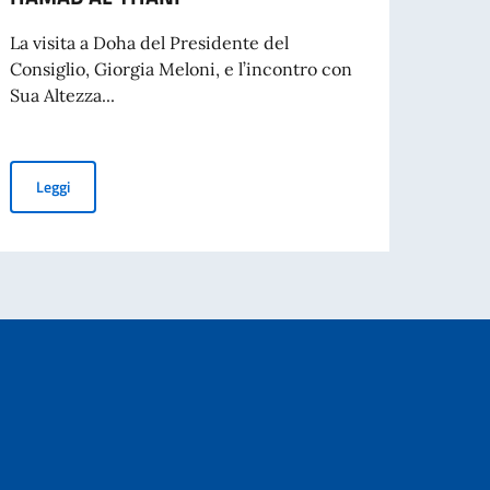
Alla l
l’Amb
La visita a Doha del Presidente del
chiusa
Consiglio, Giorgia Meloni, e l’incontro con
Sua Altezza...
Leg
INCONTRO DEL PRESIDENTE DEL CONSIGLIO MELONI CON L'EM
Leggi