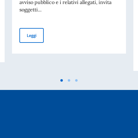
avviso pubblico e i relativi allegati, invita
soggetti...
AVVISO PUBBLICO DI SPONSORIZZAZIONE 2026
Leggi
per la scomparsa di Sua Altezza l’Emiro Padre del Qatar