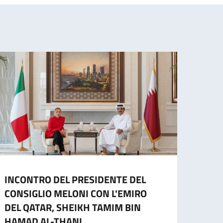
INCONTRO DEL PRESIDENTE DEL
Avvis
CONSIGLIO MELONI CON L'EMIRO
– Re
DEL QATAR, SHEIKH TAMIM BIN
richi
HAMAD AL-THANI