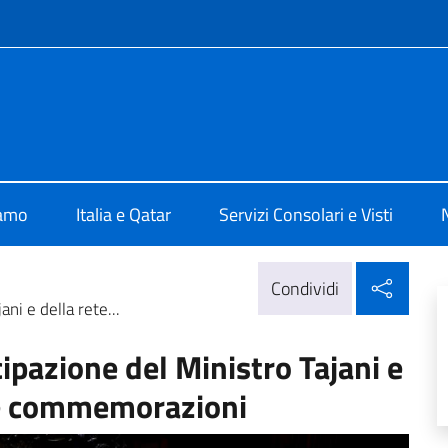
e menù
lia a Doha
iamo
Italia e Qatar
Servizi Consolari e Visti
Condi
Condividi
ni e della rete...
ipazione del Ministro Tajani e
lle commemorazioni