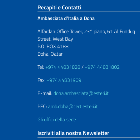
Sezione footer
Recapiti e Contatti
Ambasciata d’Italia a Doha
Alfardan Office Tower, 23° piano, 61 Al Funduq
Street, West Bay
P.O. BOX 4188
Doha, Qatar
Tel:
+974 44831828
/
+974 44831802
Fax:
+974.44831909
E-mail:
doha.ambasciata@esteri.it
PEC:
amb.doha@cert.esteri.it
Gli uffici della sede
Iscriviti alla nostra Newsletter