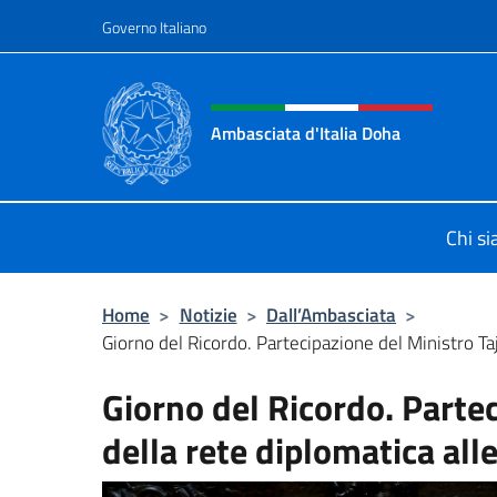
Salta al contenuto
Governo Italiano
Intestazione sito, social 
Ambasciata d'Italia Doha
Sito Ufficiale dell'Ambasciata d'Ita
Chi s
Home
>
Notizie
>
Dall’Ambasciata
>
Giorno del Ricordo. Partecipazione del Ministro Taja
Giorno del Ricordo. Partec
della rete diplomatica a