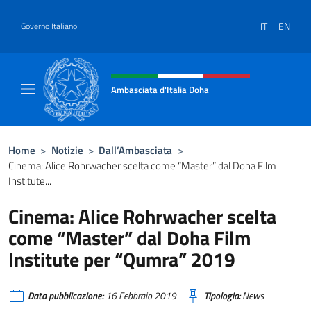
Salta al contenuto
IT
EN
Governo Italiano
Intestazione sito, social e menù
Ambasciata d'Italia Doha
Sito Ufficiale dell'Ambasciata d'Italia a Doh
Home
>
Notizie
>
Dall’Ambasciata
>
Cinema: Alice Rohrwacher scelta come “Master” dal Doha Film
Institute...
Cinema: Alice Rohrwacher scelta
come “Master” dal Doha Film
Institute per “Qumra” 2019
Data pubblicazione:
16 Febbraio 2019
Tipologia:
News