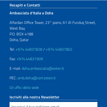
Sezione footer
Recapiti e Contatti
Ambasciata d’Italia a Doha
Alfardan Office Tower, 23° piano, 61 Al Funduq Street,
West Bay
P.O. BOX 4188
Doha, Qatar
Tel:
+974 44831828
/
+974 44831802
Fax:
+974.44831909
E-mail:
doha.ambasciata@esteri.it
PEC:
amb.doha@cert.esteri.it
Gli uffici della sede
Iscriviti alla nostra Newsletter
Inserisci la tua email