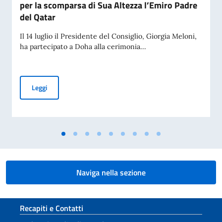
per la scomparsa di Sua Altezza l’Emiro Padre
del Qatar
Il 14 luglio il Presidente del Consiglio, Giorgia Meloni,
ha partecipato a Doha alla cerimonia...
Cerimonia di presentazione delle condoglianze per la scomp
Leggi
Naviga nella sezione
Sezione footer
Recapiti e Contatti