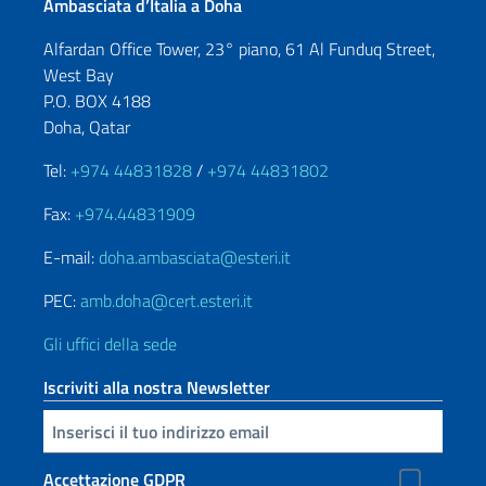
Ambasciata d’Italia a Doha
Alfardan Office Tower, 23° piano, 61 Al Funduq Street,
West Bay
P.O. BOX 4188
Doha, Qatar
Tel:
+974 44831828
/
+974 44831802
Fax:
+974.44831909
E-mail:
doha.ambasciata@esteri.it
PEC:
amb.doha@cert.esteri.it
Gli uffici della sede
Iscriviti alla nostra Newsletter
Inserisci la tua email
Accettazione GDPR