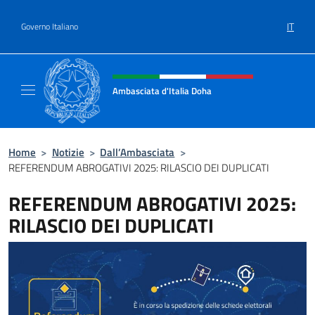
Salta al contenuto
IT
Governo Italiano
Intestazione sito, social e menù
Ambasciata d'Italia Doha
Sito Ufficiale dell'Ambasciata d'Italia a Doh
Home
>
Notizie
>
Dall’Ambasciata
>
REFERENDUM ABROGATIVI 2025: RILASCIO DEI DUPLICATI
REFERENDUM ABROGATIVI 2025:
RILASCIO DEI DUPLICATI