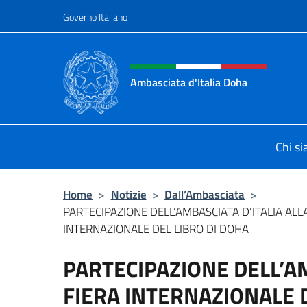
Salta al contenuto
Governo Italiano
Intestazione sito, social 
Ambasciata d'Italia Doha
Sito Ufficiale dell'Ambasciata d'Ita
Chi s
Home
>
Notizie
>
Dall’Ambasciata
>
PARTECIPAZIONE DELL’AMBASCIATA D’ITALIA ALL
INTERNAZIONALE DEL LIBRO DI DOHA
PARTECIPAZIONE DELL’AM
FIERA INTERNAZIONALE D