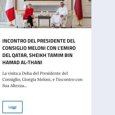
INCONTRO DEL PRESIDENTE DEL
Avvis
CONSIGLIO MELONI CON L'EMIRO
– Re
DEL QATAR, SHEIKH TAMIM BIN
richi
HAMAD AL-THANI
Alla l
l’Amb
La visita a Doha del Presidente del
chiusa
Consiglio, Giorgia Meloni, e l’incontro con
Sua Altezza...
Leg
INCONTRO DEL PRESIDENTE DEL CONSIGLIO MELONI CON L'EM
Leggi