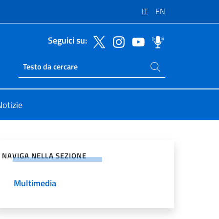
IT
EN
Seguici su:
Cerca nel sito
Ricerca sito live
Notizie
vidi sui Social Network
NAVIGA NELLA SEZIONE
Multimedia