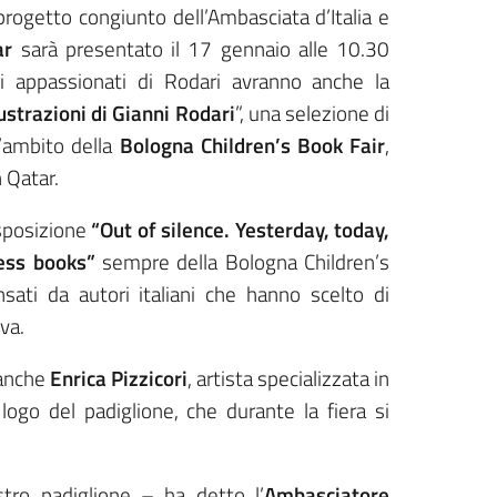
l progetto congiunto dell’Ambasciata d’Italia e
ar
sarà presentato il 17 gennaio alle 10.30
Gli appassionati di Rodari avranno anche la
lustrazioni di Gianni Rodari
”, una selezione di
l’ambito della
Bologna Children’s Book Fair
,
 Qatar.
esposizione
“Out of silence. Yesterday, today,
ess books”
sempre della Bologna Children’s
sati da autori italiani che hanno scelto di
va.
, anche
Enrica Pizzicori
, artista specializzata in
l logo del padiglione, che durante la fiera si
stro padiglione – ha detto l’
Ambasciatore