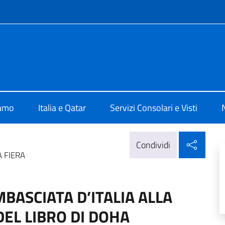
e menù
lia a Doha
iamo
Italia e Qatar
Servizi Consolari e Visti
Condi
Condividi
A FIERA
BASCIATA D’ITALIA ALLA
EL LIBRO DI DOHA