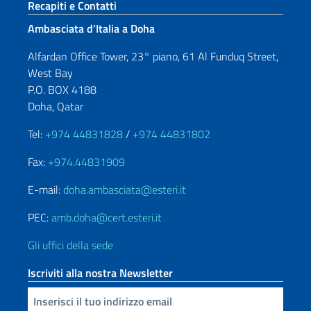
Sezione footer
Recapiti e Contatti
Ambasciata d’Italia a Doha
Alfardan Office Tower, 23° piano, 61 Al Funduq Street,
West Bay
P.O. BOX 4188
Doha, Qatar
Tel:
+974 44831828
/
+974 44831802
Fax:
+974.44831909
E-mail:
doha.ambasciata@esteri.it
PEC:
amb.doha@cert.esteri.it
Gli uffici della sede
Iscriviti alla nostra Newsletter
Inserisci la tua email