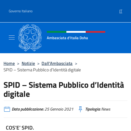
Salta al contenuto
IT
Governo Italiano
Intestazione sito, social e menù
Ambasciata d'Italia Doha
Sito Ufficiale dell'Ambasciata d'Italia a Doh
Home
>
Notizie
>
Dall’Ambasciata
>
SPID – Sistema Pubblico d’Identità digitale
SPID – Sistema Pubblico d’Identità
digitale
Data pubblicazione:
25 Gennaio 2021
Tipologia:
News
COS’E’ SPID.