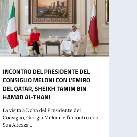
INCONTRO DEL PRESIDENTE DEL
Avvis
CONSIGLIO MELONI CON L'EMIRO
– Re
DEL QATAR, SHEIKH TAMIM BIN
richi
HAMAD AL-THANI
Alla l
l’Amb
La visita a Doha del Presidente del
chiusa
Consiglio, Giorgia Meloni, e l’incontro con
Sua Altezza...