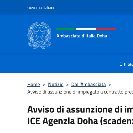
Salta al contenuto
Governo Italiano
Intestazione sito, social 
Ambasciata d'Italia Doha
Sito Ufficiale dell'Ambasciata d'Ita
Chi s
Home
>
Notizie
>
Dall’Ambasciata
>
Avviso di assunzione di impiegato a contratto pres
Avviso di assunzione di i
ICE Agenzia Doha (scaden