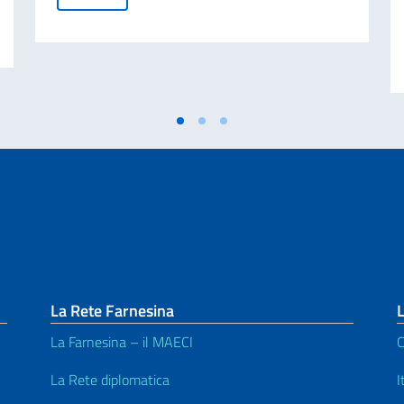
per la scomparsa di Sua Altezza l’Emiro Padre del Qatar
La Rete Farnesina
L
La Farnesina – il MAECI
C
La Rete diplomatica
I