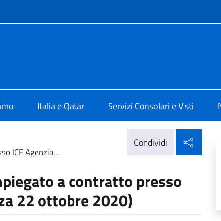
e menù
lia a Doha
iamo
Italia e Qatar
Servizi Consolari e Visti
Condi
Condividi
so ICE Agenzia...
mpiegato a contratto presso
za 22 ottobre 2020)