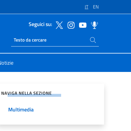
IT
EN
Seguici su:
Cerca nel sito
Ricerca sito live
Notizie
vidi sui Social Network
NAVIGA NELLA SEZIONE
Multimedia