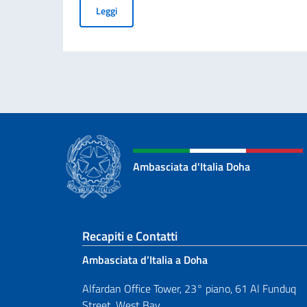
Cerimonia di presentazione delle condoglianze 
Leggi
Ambasciata d'Italia Doha
Sezione footer
Recapiti e Contatti
Ambasciata d’Italia a Doha
Alfardan Office Tower, 23° piano, 61 Al Funduq
Street, West Bay