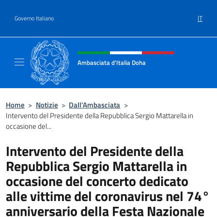
Salta al contenuto
IT
Governo Italiano
Intestazione sito, social e menù
Ambasciata d'Italia Doha
Sito Ufficiale dell'Ambasciata d'Italia a Doh
Home
>
Notizie
>
Dall’Ambasciata
>
Intervento del Presidente della Repubblica Sergio Mattarella in
occasione del...
Intervento del Presidente della
Repubblica Sergio Mattarella in
occasione del concerto dedicato
alle vittime del coronavirus nel 74°
anniversario della Festa Nazionale