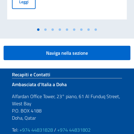
Cerimonia di presentazione delle condoglianze per la scomp
Leggi
Naviga nella sezione
Sezione footer
Recapiti e Contatti
Ambasciata d’Italia a Doha
Alfardan Office Tower, 23° piano, 61 Al Funduq Street,
West Bay
P.O. BOX 4188
Doha, Qatar
Tel:
+974 44831828
/
+974 44831802