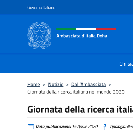
Salta al contenuto
Governo Italiano
Intestazione sito, social 
Ambasciata d'Italia Doha
Sito Ufficiale dell'Ambasciata d'Ita
Chi s
Home
>
Notizie
>
Dall’Ambasciata
>
Giornata della ricerca italiana nel mondo 2020
Giornata della ricerca it
Data pubblicazione:
15 Aprile 2020
Tipologia:
Ne