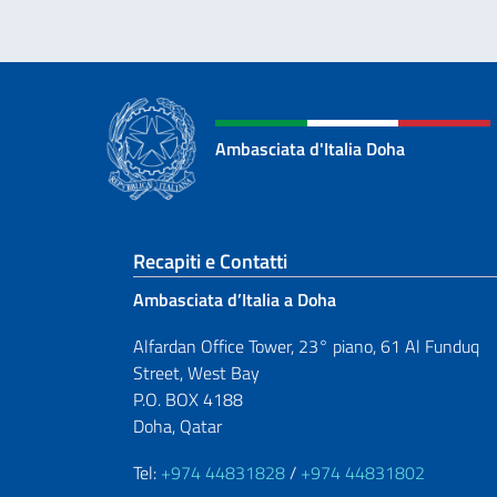
Ambasciata d'Italia Doha
Sezione footer
Recapiti e Contatti
Ambasciata d’Italia a Doha
Alfardan Office Tower, 23° piano, 61 Al Funduq
Street, West Bay
P.O. BOX 4188
Doha, Qatar
Tel:
+974 44831828
/
+974 44831802