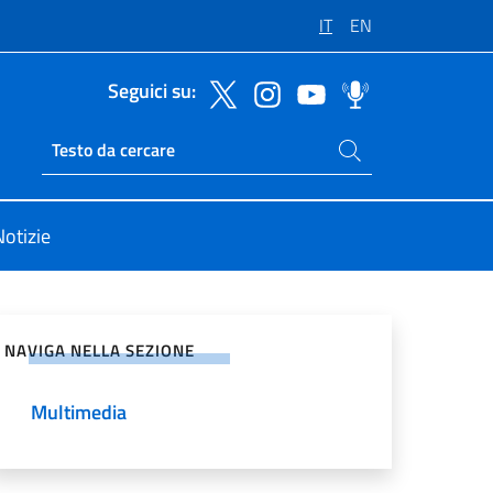
IT
EN
Seguici su:
Cerca nel sito
Ricerca sito live
Notizie
vidi sui Social Network
NAVIGA NELLA SEZIONE
Multimedia