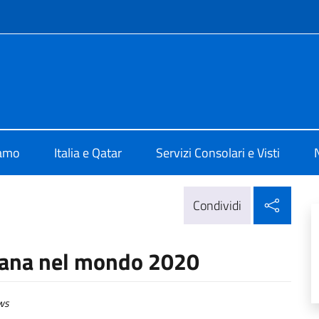
e menù
lia a Doha
iamo
Italia e Qatar
Servizi Consolari e Visti
Condi
Condividi
aliana nel mondo 2020
ws