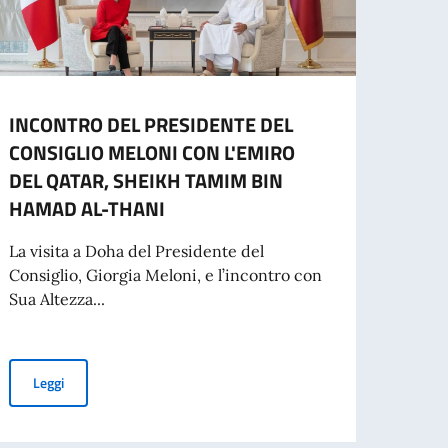
INCONTRO DEL PRESIDENTE DEL
Avvis
CONSIGLIO MELONI CON L'EMIRO
– Re
DEL QATAR, SHEIKH TAMIM BIN
richi
HAMAD AL-THANI
Alla l
l’Amb
La visita a Doha del Presidente del
chiusa
Consiglio, Giorgia Meloni, e l’incontro con
Sua Altezza...
Leg
INCONTRO DEL PRESIDENTE DEL CONSIGLIO MELONI CON L'EM
Leggi