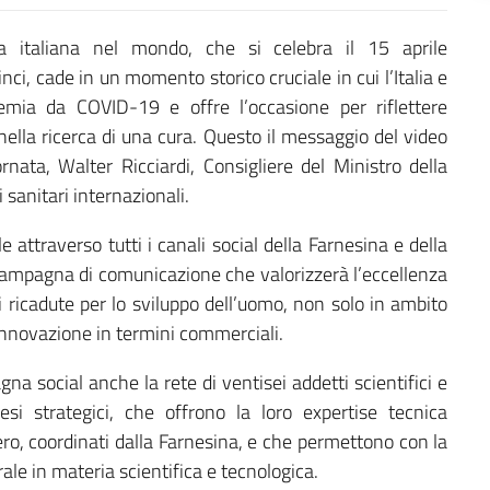
ca italiana nel mondo, che si celebra il 15 aprile
nci, cade in un momento storico cruciale in cui l’Italia e
mia da COVID-19 e offre l’occasione per riflettere
 nella ricerca di una cura. Questo il messaggio del video
rnata, Walter Ricciardi, Consigliere del Ministro della
i sanitari internazionali.
le attraverso tutti i canali social della Farnesina e della
 campagna di comunicazione che valorizzerà l’eccellenza
i ricadute per lo sviluppo dell’uomo, non solo in ambito
innovazione in termini commerciali.
na social anche la rete di ventisei addetti scientifici e
si strategici, che offrono la loro expertise tecnica
ero, coordinati dalla Farnesina, e che permettono con la
erale in materia scientifica e tecnologica.