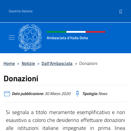
Salta al contenuto
IT
Governo Italiano
Intestazione sito, social e menù
Ambasciata d'Italia Doha
Sito Ufficiale dell'Ambasciata d'Italia a Doh
Home
>
Notizie
>
Dall’Ambasciata
>
Donazioni
Donazioni
Data pubblicazione:
30 Marzo 2020
Tipologia:
News
Si segnala a titolo meramente esemplificativo e non
esaustivo a coloro che desiderino effettuare donazioni
alle istituzioni italiane impegnate in prima linea