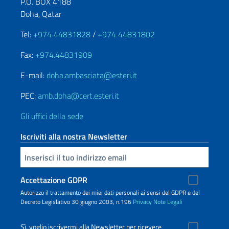
P.O. BOX 4188
Doha, Qatar
Tel:
+974 44831828
/
+974 44831802
Fax:
+974.44831909
E-mail:
doha.ambasciata@esteri.it
PEC:
amb.doha@cert.esteri.it
Gli uffici della sede
Iscriviti alla nostra Newsletter
Inserisci la tua email
Accettazione GDPR
Autorizzo il trattamento dei miei dati personali ai sensi del GDPR e del
Decreto Legislativo 30 giugno 2003, n.196
Privacy
Note Legali
Sì, voglio iscrivermi alla Newsletter per ricevere