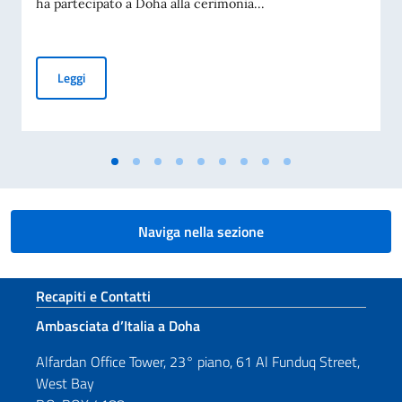
ha partecipato a Doha alla cerimonia...
Cerimonia di presentazione delle condoglianze per la scomp
Leggi
Naviga nella sezione
Sezione footer
Recapiti e Contatti
Ambasciata d’Italia a Doha
Alfardan Office Tower, 23° piano, 61 Al Funduq Street,
West Bay