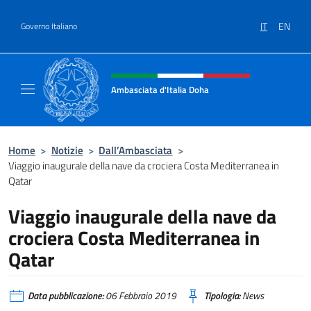
Salta al contenuto
IT
EN
Governo Italiano
Intestazione sito, social e menù
Ambasciata d'Italia Doha
Sito Ufficiale dell'Ambasciata d'Italia a Doh
Home
>
Notizie
>
Dall’Ambasciata
>
Viaggio inaugurale della nave da crociera Costa Mediterranea in
Qatar
Viaggio inaugurale della nave da
crociera Costa Mediterranea in
Qatar
Data pubblicazione:
06 Febbraio 2019
Tipologia:
News