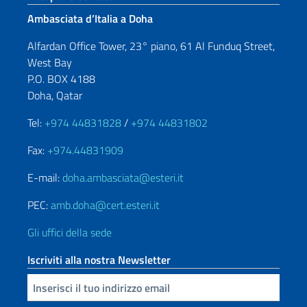
Ambasciata d’Italia a Doha
Alfardan Office Tower, 23° piano, 61 Al Funduq Street,
West Bay
P.O. BOX 4188
Doha, Qatar
Tel:
+974 44831828
/
+974 44831802
Fax:
+974.44831909
E-mail:
doha.ambasciata@esteri.it
PEC:
amb.doha@cert.esteri.it
Gli uffici della sede
Iscriviti alla nostra Newsletter
Inserisci la tua email