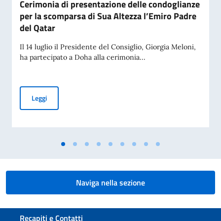
Cerimonia di presentazione delle condoglianze
per la scomparsa di Sua Altezza l’Emiro Padre
del Qatar
Il 14 luglio il Presidente del Consiglio, Giorgia Meloni,
ha partecipato a Doha alla cerimonia...
Cerimonia di presentazione delle condoglianze per la scomp
Leggi
Naviga nella sezione
Sezione footer
Recapiti e Contatti