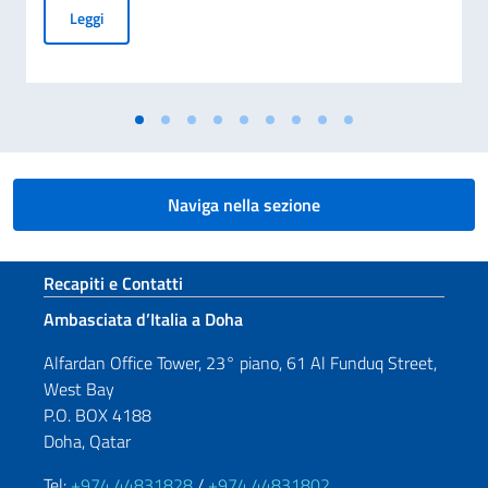
Cerimonia di presentazione delle condoglianze per la scomp
Leggi
Naviga nella sezione
Sezione footer
Recapiti e Contatti
Ambasciata d’Italia a Doha
Alfardan Office Tower, 23° piano, 61 Al Funduq Street,
West Bay
P.O. BOX 4188
Doha, Qatar
Tel:
+974 44831828
/
+974 44831802