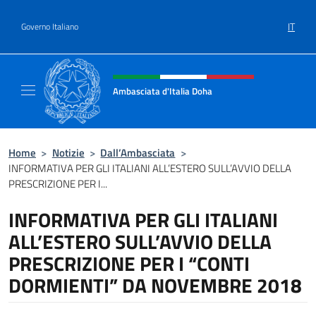
Salta al contenuto
IT
Governo Italiano
Intestazione sito, social e menù
Ambasciata d'Italia Doha
Sito Ufficiale dell'Ambasciata d'Italia a Doh
Home
>
Notizie
>
Dall’Ambasciata
>
INFORMATIVA PER GLI ITALIANI ALL’ESTERO SULL’AVVIO DELLA
PRESCRIZIONE PER I...
INFORMATIVA PER GLI ITALIANI
ALL’ESTERO SULL’AVVIO DELLA
PRESCRIZIONE PER I “CONTI
DORMIENTI” DA NOVEMBRE 2018