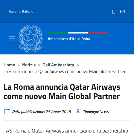
Salta al contenuto
IT
EN
Governo Italiano
Intestazione sito, social e menù
Ambasciata d'Italia Doha
Sito Ufficiale dell'Ambasciata d'Italia a Doh
Home
>
Notizie
>
Dall’Ambasciata
>
La Roma annuncia Qatar Airways come nuovo Main Global Partner
La Roma annuncia Qatar Airways
come nuovo Main Global Partner
Data pubblicazione:
25 Aprile 2018
Tipologia:
News
AS Roma e Qatar Airways annunciano una partnership