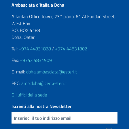
Ambasciata d’Italia a Doha
Alfardan Office Tower, 23° piano, 61 Al Funduq Street,
West Bay
P.O. BOX 4188
Doha, Qatar
Tel:
+974 44831828
/
+974 44831802
Fax:
+974.44831909
E-mail:
doha.ambasciata@esteri.it
PEC:
amb.doha@cert.esteri.it
Gli uffici della sede
Iscriviti alla nostra Newsletter
Inserisci la tua email