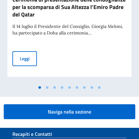
per la scomparsa di Sua Altezza l’Emiro Padre
del Qatar
Il 14 luglio il Presidente del Consiglio, Giorgia Meloni,
ha partecipato a Doha alla cerimonia...
Cerimonia di presentazione delle condoglianze per la scomp
Leggi
Naviga nella sezione
Sezione footer
Recapiti e Contatti