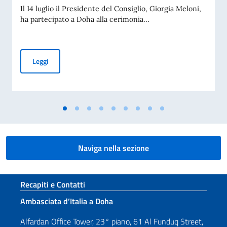
Il 14 luglio il Presidente del Consiglio, Giorgia Meloni,
ha partecipato a Doha alla cerimonia...
Cerimonia di presentazione delle condoglianze per la scomp
Leggi
Naviga nella sezione
Sezione footer
Recapiti e Contatti
Ambasciata d’Italia a Doha
Alfardan Office Tower, 23° piano, 61 Al Funduq Street,