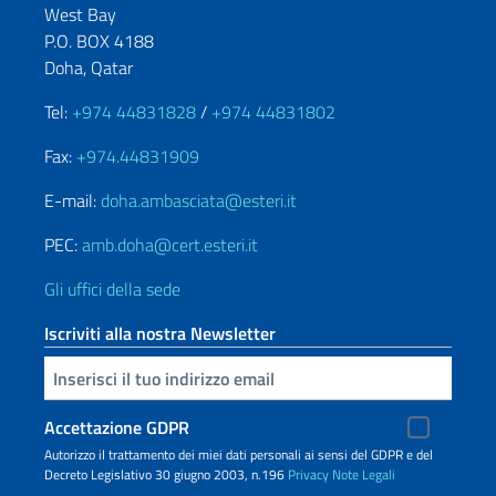
West Bay
P.O. BOX 4188
Doha, Qatar
Tel:
+974 44831828
/
+974 44831802
Fax:
+974.44831909
E-mail:
doha.ambasciata@esteri.it
PEC:
amb.doha@cert.esteri.it
Gli uffici della sede
Iscriviti alla nostra Newsletter
Inserisci la tua email
Accettazione GDPR
Autorizzo il trattamento dei miei dati personali ai sensi del GDPR e del
Decreto Legislativo 30 giugno 2003, n.196
Privacy
Note Legali