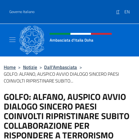
Salta al contenuto
IT
EN
Governo Italiano
Intestazione sito, social e menù
Ambasciata d'Italia Doha
Sito Ufficiale dell'Ambasciata d'Italia a Doh
Home
>
Notizie
>
Dall’Ambasciata
>
GOLFO: ALFANO, AUSPICO AVVIO DIALOGO SINCERO PAESI
COINVOLTI RIPRISTINARE SUBITO...
GOLFO: ALFANO, AUSPICO AVVIO
DIALOGO SINCERO PAESI
COINVOLTI RIPRISTINARE SUBITO
COLLABORAZIONE PER
RISPONDERE A TERRORISMO