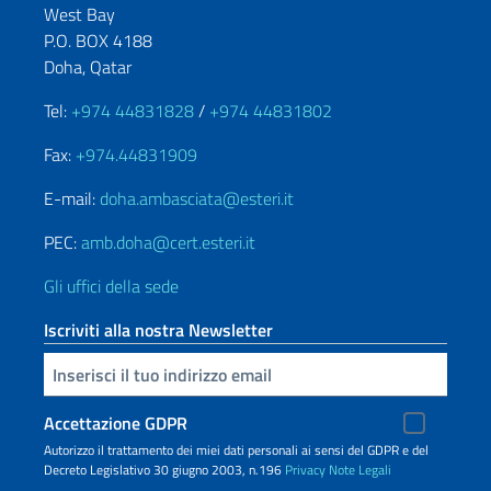
West Bay
P.O. BOX 4188
Doha, Qatar
Tel:
+974 44831828
/
+974 44831802
Fax:
+974.44831909
E-mail:
doha.ambasciata@esteri.it
PEC:
amb.doha@cert.esteri.it
Gli uffici della sede
Iscriviti alla nostra Newsletter
Inserisci la tua email
Accettazione GDPR
Autorizzo il trattamento dei miei dati personali ai sensi del GDPR e del
Decreto Legislativo 30 giugno 2003, n.196
Privacy
Note Legali