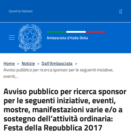
Salta al contenuto
IT
Governo Italiano
Intestazione sito, social e menù
Ambasciata d'Italia Doha
Sito Ufficiale dell'Ambasciata d'Italia a Doh
Home
>
Notizie
>
Dall’Ambasciata
>
Avviso pubblico per ricerca sponsor per le seguenti iniziative,
eventi,...
Avviso pubblico per ricerca sponsor
per le seguenti iniziative, eventi,
mostre, manifestazioni varie e/o a
sostegno dell’attività ordinaria:
Festa della Repubblica 2017