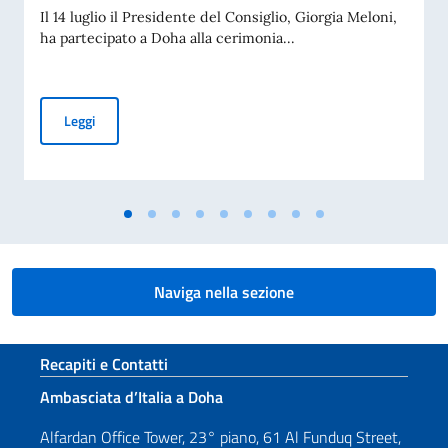
Il 14 luglio il Presidente del Consiglio, Giorgia Meloni,
ha partecipato a Doha alla cerimonia...
Cerimonia di presentazione delle condoglianze per la scomp
Leggi
Naviga nella sezione
Sezione footer
Recapiti e Contatti
Ambasciata d’Italia a Doha
Alfardan Office Tower, 23° piano, 61 Al Funduq Street,