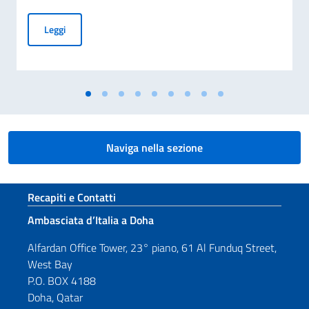
Cerimonia di presentazione delle condoglianze per la scomp
Leggi
Naviga nella sezione
Sezione footer
Recapiti e Contatti
Ambasciata d’Italia a Doha
Alfardan Office Tower, 23° piano, 61 Al Funduq Street,
West Bay
P.O. BOX 4188
Doha, Qatar