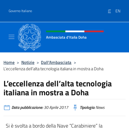
Salta al contenuto
IT
EN
Governo Italiano
Intestazione sito, social e menù
Ambasciata d'Italia Doha
Sito Ufficiale dell'Ambasciata d'Italia a Doh
Home
>
Notizie
>
Dall’Ambasciata
>
L’eccellenza dell’alta tecnologia italiana in mostra a Doha
L’eccellenza dell’alta tecnologia
italiana in mostra a Doha
Data pubblicazione:
30 Aprile 2017
Tipologia:
News
Si è svolta a bordo della Nave “Carabiniere” la