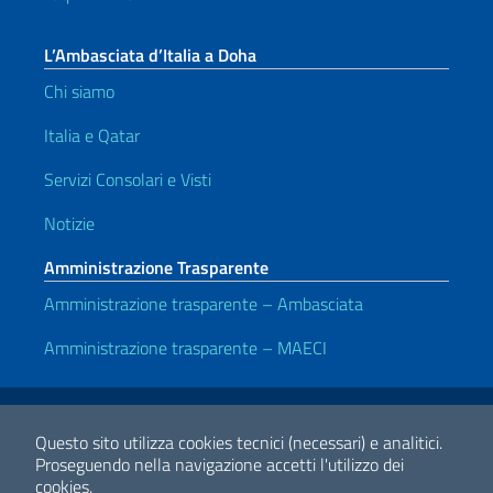
L’Ambasciata d’Italia a Doha
Chi siamo
Italia e Qatar
Servizi Consolari e Visti
Notizie
Amministrazione Trasparente
Amministrazione trasparente – Ambasciata
Amministrazione trasparente – MAECI
Link Utili
Note legali
Privacy e cookie policy
Dichiarazione di accessibilità
Questo sito utilizza cookies tecnici (necessari) e analitici.
Proseguendo nella navigazione accetti l'utilizzo dei
cookies.