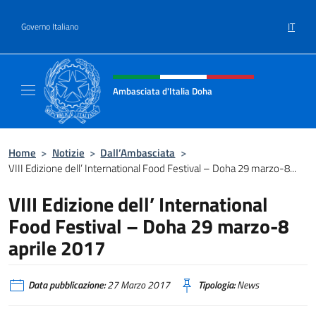
Salta al contenuto
IT
Governo Italiano
Intestazione sito, social e menù
Ambasciata d'Italia Doha
Sito Ufficiale dell'Ambasciata d'Italia a Doh
Home
>
Notizie
>
Dall’Ambasciata
>
VIII Edizione dell’ International Food Festival – Doha 29 marzo-8...
VIII Edizione dell’ International
Food Festival – Doha 29 marzo-8
aprile 2017
Data pubblicazione:
27 Marzo 2017
Tipologia:
News