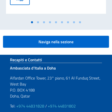
Naviga nella sezione
Sezione footer
Recapiti e Contatti
Ambasciata d’Italia a Doha
Alfardan Office Tower, 23° piano, 61 Al Funduq Street,
West Bay
P.O. BOX 4188
Doha, Qatar
Tel:
+974 44831828
/
+974 44831802