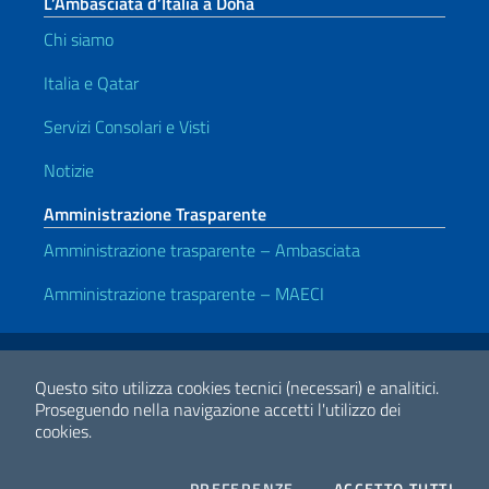
L’Ambasciata d’Italia a Doha
Chi siamo
Italia e Qatar
Servizi Consolari e Visti
Notizie
Amministrazione Trasparente
Amministrazione trasparente – Ambasciata
Amministrazione trasparente – MAECI
Link Utili
Note legali
Privacy e cookie policy
Dichiarazione di accessibilità
Questo sito utilizza cookies tecnici (necessari) e analitici.
Proseguendo nella navigazione accetti l'utilizzo dei
cookies.
2026 Copyright Ministero degli Affari Esteri e della Cooperazione
Internazionale
COOKIES
I CO
PREFERENZE
ACCETTO TUTTI