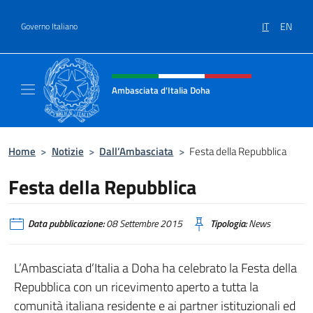
Salta al contenuto
IT
EN
Governo Italiano
Intestazione sito, social e menù
Ambasciata d'Italia Doha
Sito Ufficiale dell'Ambasciata d'Italia a Doh
Home
>
Notizie
>
Dall’Ambasciata
>
Festa della Repubblica
Festa della Repubblica
Data pubblicazione:
08 Settembre 2015
Tipologia:
News
L’Ambasciata d’Italia a Doha ha celebrato la Festa della
Repubblica con un ricevimento aperto a tutta la
comunità italiana residente e ai partner istituzionali ed