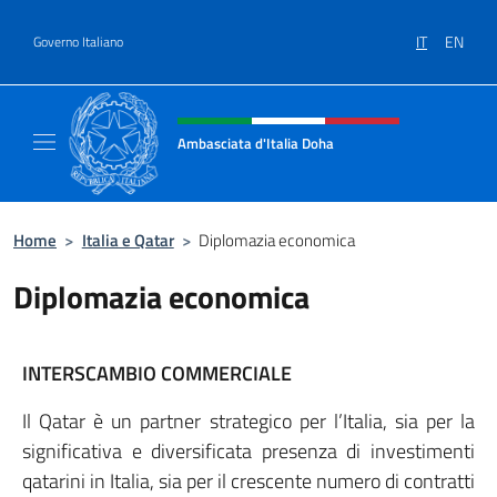
Salta al contenuto
IT
EN
Governo Italiano
Intestazione sito, social e menù
Ambasciata d'Italia Doha
Sito Ufficiale dell'Ambasciata d'Italia a Doh
Home
>
Italia e Qatar
>
Diplomazia economica
Diplomazia economica
INTERSCAMBIO COMMERCIALE
Il Qatar è un partner strategico per l’Italia, sia per la
significativa e diversificata presenza di investimenti
qatarini in Italia, sia per il crescente numero di contratti